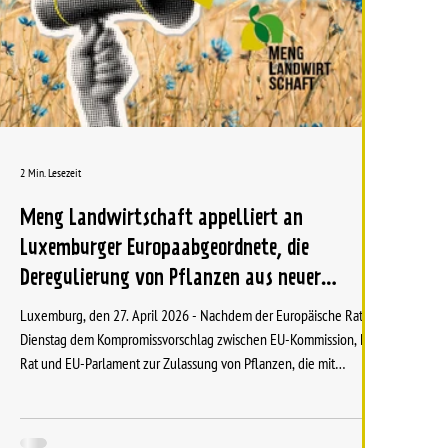
2 Min. Lesezeit
Meng Landwirtschaft appelliert an
Luxemburger Europaabgeordnete, die
Deregulierung von Pflanzen aus neuer
Gentechnik zu stoppen
Luxemburg, den 27. April 2026 - Nachdem der Europäische Rat am
Dienstag dem Kompromissvorschlag zwischen EU-Kommission, EU-
Rat und EU-Parlament zur Zulassung von Pflanzen, die mit
sogenannten “neuen genomischen Techniken” (NGT) gewonnen
wurden, leider zugestimmt hat, appellieren die in der Plattform
Meng Landwirtschaft zusammengeschlossenen Organisationen [1]