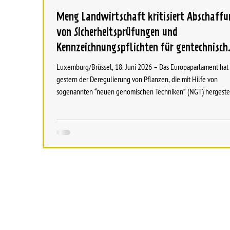
Meng Landwirtschaft kritisiert Abschaff
von Sicherheitsprüfungen und
Kennzeichnungspflichten für gentechnisch
veränderte Lebensmittel
Luxemburg/Brüssel, 18. Juni 2026 – Das Europaparlament hat
gestern der Deregulierung von Pflanzen, die mit Hilfe von
sogenannten “neuen genomischen Techniken” (NGT) hergeste
wurden, zugestimmt. Auch die Luxemburger EU-Abgeordnete
Charles Goerens, Martine Kemp und Isabel Wiseler-Lima habe
Einigung zugestimmt. Die Plattform Meng Landwirtschaft kritisiert
diese Entscheidung. Unabhängig davon, wie man zu gentechn
veränderten Lebensmitteln steht, ist die Abschaffung