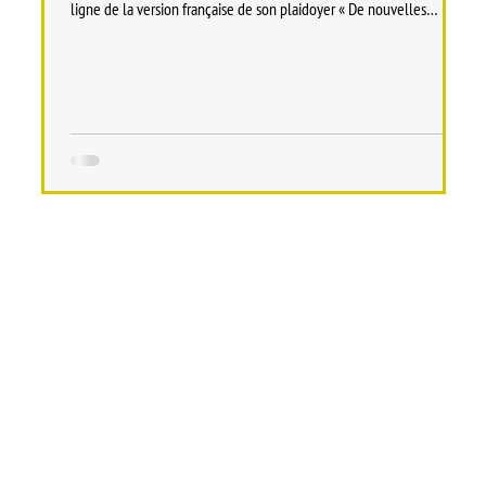
ligne de la version française de son plaidoyer « De nouvelles
racines pour notre agriculture », désormais consultable en format
digital sur www.meng-landwirtschaft.lu . Il s’agit de la quatrième
édition entièrement remaniée du plaidoyer, dont la version
allemande a été publiée l’été dernier et reste disponible en format
papier sur commande. Meng Landwirtsc