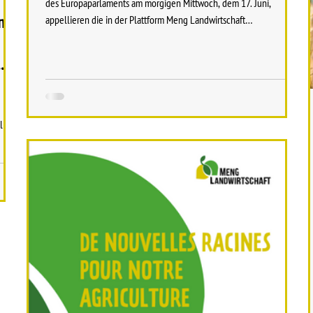
des Europaparlaments am morgigen Mittwoch, dem 17. Juni,
ung
appellieren die in der Plattform Meng Landwirtschaft
zusammengeschlossenen Organisationen an die Luxemburger EU-
Abgeordneten, den Vorschlag zur Zulassung von Pflanzen, die mit
sogenannten “neuen genomischen Techniken” (NGT) gewonnen
wurden, abzulehnen. Die EU verhandelt seit 2023 über den Entwurf
einer Verordnung zu Pflanzen, die mit sogenannten “neuen
genomis
llt
n
n der
isch