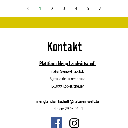
1
2
3
4
5
Kontakt
Plattform Meng Landwirtschaft
natur&ëmwelt a.s.b.l.
5, route de Luxembourg
L-1899 Kockelscheuer
menglandwirtschaft@naturemwelt.lu
Telefon: 29 04 04 - 1