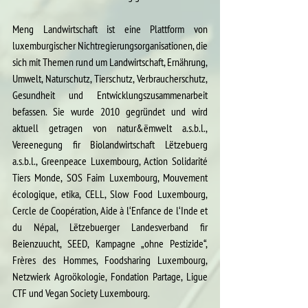
Meng Landwirtschaft ist eine Plattform von 
luxemburgischer Nichtregierungsorganisationen, die 
sich mit Themen rund um Landwirtschaft, Ernährung, 
Umwelt, Naturschutz, Tierschutz, Verbraucherschutz, 
Gesundheit und Entwicklungszusammenarbeit 
befassen. Sie wurde 2010 gegründet und wird 
aktuell getragen von natur&ëmwelt a.s.b.l., 
Vereenegung fir Biolandwirtschaft Lëtzebuerg 
a.s.b.l., Greenpeace Luxembourg, Action Solidarité 
Tiers Monde, SOS Faim Luxembourg, Mouvement 
écologique, etika, CELL, Slow Food Luxembourg, 
Cercle de Coopération, Aide à l‘Enfance de l‘Inde et 
du Népal, Lëtzebuerger Landesverband fir 
Beienzuucht, SEED, Kampagne „ohne Pestizide“, 
Frères des Hommes, Foodsharing Luxembourg, 
Netzwierk Agroökologie, Fondation Partage, Ligue 
CTF und Vegan Society Luxembourg.