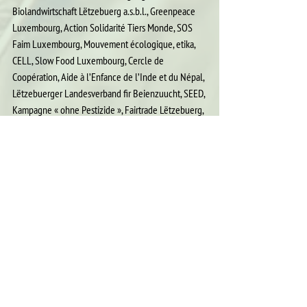
Biolandwirtschaft Lëtzebuerg a.s.b.l., Greenpeace 
Luxembourg, Action Solidarité Tiers Monde, SOS 
Faim Luxembourg, Mouvement écologique, etika, 
CELL, Slow Food Luxembourg, Cercle de 
Coopération, Aide à l’Enfance de l’Inde et du Népal, 
Lëtzebuerger Landesverband fir Beienzuucht, SEED, 
Kampagne « ohne Pestizide », Fairtrade Lëtzebuerg, 
Frères des Hommes, Foodsharing Luxembourg, 
Netzwierk Agroökologie, Fondation Partage, Ligue 
CTF et Vegan Society Luxembourg.
Alle ansehen
Aktuelle Beiträge