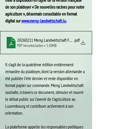
mise à disposition en ligne de la version française 
de son plaidoyer « De nouvelles racines pour notre 
agriculture », désormais consultable en format 
digital sur 
www.meng-landwirtschaft.lu
.
20260211 Meng Landwirtschaft FR CMYK - 72 DPI
.pdf
PDF herunterladen • 5.30MB
Il s’agit de la quatrième édition entièrement 
remaniée du plaidoyer, dont la version allemande a 
été publiée l’été dernier et reste disponible en 
format papier sur commande. Meng Landwirtschaft 
souhaite, à travers ce document, stimuler et nourrir 
le débat public sur l’avenir de l’agriculture au 
Luxembourg et contribuer activement à son 
orientation.
La plateforme appelle les responsables politiques 