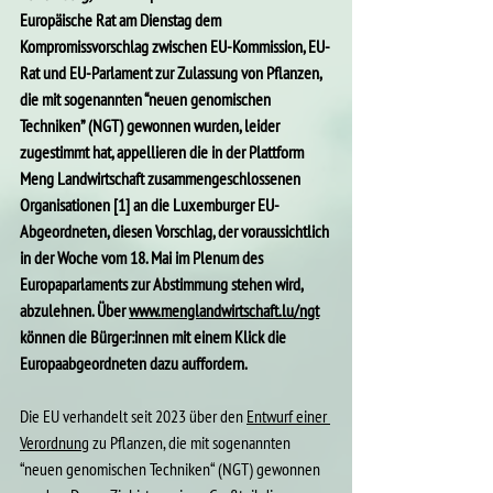
Europäische Rat am Dienstag dem 
Kompromissvorschlag zwischen EU-Kommission, EU-
Rat und EU-Parlament zur Zulassung von Pflanzen, 
die mit sogenannten “neuen genomischen 
Techniken” (NGT) gewonnen wurden, leider 
zugestimmt hat, appellieren die in der Plattform 
Meng Landwirtschaft zusammengeschlossenen 
Organisationen [1] an die Luxemburger EU-
Abgeordneten, diesen Vorschlag, der voraussichtlich 
in der Woche vom 18. Mai im Plenum des 
Europaparlaments zur Abstimmung stehen wird, 
abzulehnen. Über 
www.menglandwirtschaft.lu/ngt
können die Bürger:innen mit einem Klick die 
Europaabgeordneten dazu auffordern. 
Die EU verhandelt seit 2023 über den 
Entwurf einer 
Verordnung
 zu Pflanzen, die mit sogenannten  
“neuen genomischen Techniken“ (NGT) gewonnen 