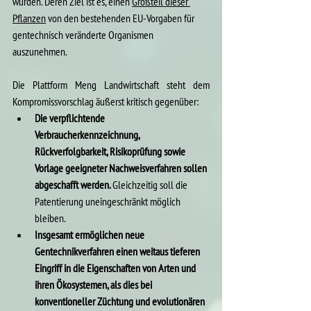
wurden. Deren Ziel ist es, einen 
Großteil dieser 
Pflanzen
 von den bestehenden EU-Vorgaben für 
gentechnisch veränderte Organismen 
auszunehmen.
Die Plattform Meng Landwirtschaft steht dem 
Kompromissvorschlag äußerst kritisch gegenüber:
Die verpflichtende 
Verbraucherkennzeichnung, 
Rückverfolgbarkeit, Risikoprüfung sowie 
Vorlage geeigneter Nachweisverfahren sollen 
abgeschafft werden. 
Gleichzeitig soll die 
Patentierung uneingeschränkt möglich 
bleiben.
Insgesamt ermöglichen neue 
Gentechnikverfahren einen weitaus tieferen 
Eingriff in die Eigenschaften von Arten und 
ihren Ökosystemen, als dies bei 
konventioneller Züchtung und evolutionären 