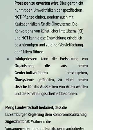
Prozessen zu erwarten wäre. 
Dies geht nicht 
nur mit den Umweltrisiken der spezifischen 
NGT-Pflanze einher, sondern auch mit 
Kaskadenrisiken für die Ökosysteme. Die 
Konvergenz von künstlicher Intelligenz (KI) 
und NGT kann diese Entwicklung erheblich 
beschleunigen und zu einer Vervielfachung 
der Risiken führen.
Infolgedessen kann die Freisetzung von 
Organismen, die aus neuen 
Gentechnikverfahren hervorgehen, 
Ökosysteme gefährden, zu einer neuen 
Ursache für das Aussterben von Arten werden 
und die Ernährungssicherheit bedrohen.
Meng Landwirtschaft bedauert, dass die 
Luxemburger Regierung dem Kompromissvorschlag 
zugestimmt hat.
 Während die 
Vorgängerregierungen in Punkto genmanipulierter 