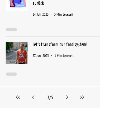
zurück
14. Juli 2023
3 Min. Lesezeit
Let's transform our food system!
27. Juni 2023
1 Min. Lesezeit
3
/
5