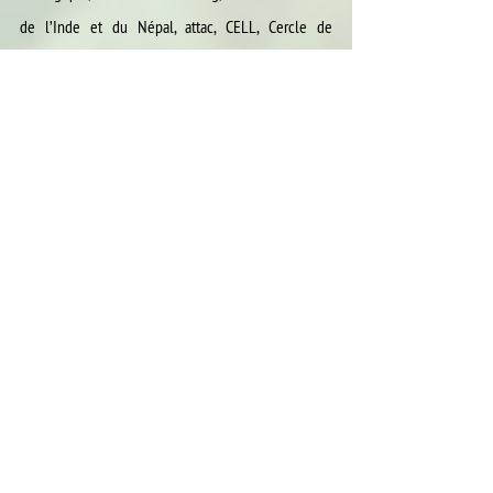
de l’Inde et du Népal, attac, CELL, Cercle de 
Coopération, Emweltberodung Lëtzbuerg, Eglise 
catholique à Luxembourg, etika, Fairtrade 
Lëtzebuerg, Frères des Hommes, Lëtzebuerger 
Landesverband fir Beienzucht, Ligue CTF, SEED, 
Slow Food Luxembourg, VegInfo Luxembourg und 
Vegan Society Luxembourg
*
Meng Landwirtschaft
 hat mit dem Dokument 
„Landwirtschaft 2.0, Ein Plädoyer für eine Neue 
Agrarpolitik in Luxemburg“ eine umfangreiche 
Dokumentation zum Thema erstellt. (Neuauflage: 
2018)