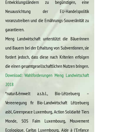
Entwicklungsländern zu begünstigen, eine 
Neuausrichtung der EU-Handelspolitik 
voranzutreiben und die Ernährungs-Souveränität zu 
garantieren.
Meng Landwirtschaft unterstützt die Bäuerinnen 
und Bauern bei der Erhaltung von Subventionen, sie 
fordert jedoch, dass diese nach Kriterien erfolgen 
die einen gesamtgesellschaftlichen Nutzen bringen.
Download: Wahlforderungen Meng Landwirtschaft 
2018
*natur&ëmwelt a.s.b.l., Bio-Lëtzebuerg – 
Vereenegung fir Bio-Landwirtschaft Lëtzebuerg 
asbl, Greenpeace Luxemburg, Action Solidarité Tiers 
Monde, SOS Faim Luxembourg, Mouvement 
Ecologique, Caritas Luxembourg, Aide à l’Enfance 