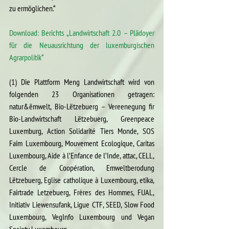
zu ermöglichen.“
Download: Berichts „Landwirtschaft 2.0 – Plädoyer 
für die Neuausrichtung der luxemburgischen 
Agrarpolitik“
(1) Die Plattform Meng Landwirtschaft wird von 
folgenden 23 Organisationen getragen: 
natur&ëmwelt, Bio-Lëtzebuerg – Vereenegung fir 
Bio-Landwirtschaft Lëtzebuerg, Greenpeace 
Luxemburg, Action Solidarité Tiers Monde, SOS 
Faim Luxembourg, Mouvement Ecologique, Caritas 
Luxembourg, Aide à l’Enfance de l’Inde, attac, CELL, 
Cercle de Coopération, Emweltberodung 
Lëtzebuerg, Eglise catholique à Luxembourg, etika, 
Fairtrade Letzebuerg, Frères des Hommes, FUAL, 
Initiativ Liewensufank, Ligue CTF, SEED, Slow Food 
Luxembourg, VegInfo Luxembourg und Vegan 