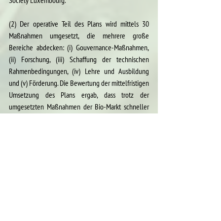
Society Luxembourg.
(2) Der operative Teil des Plans wird mittels 30 
Maßnahmen umgesetzt, die mehrere große 
Bereiche abdecken: (i) Gouvernance-Maßnahmen, 
(ii) Forschung, (iii) Schaffung der technischen 
Rahmenbedingungen, (iv) Lehre und Ausbildung 
und (v) Förderung. Die Bewertung der mittelfristigen 
Umsetzung des Plans ergab, dass trotz der 
umgesetzten Maßnahmen der Bio-Markt schneller 
wächst als die primären oder sekundären 
Produktionsmittel. Dies bedeutet, dass die Wallonie 
die wirtschaftlichen und ökologischen Gewinne 
nicht ausschöpft. Die Ziele des Plans wurden neu 
beurteilt und der Operationsplan wird in enger 
Abstimmung mit dem Bio-Sektor überarbeitet. Dabei 
wird die Situation der  Landwirte berücksichtigt, 
insbesondere mit Hinblick auf die Rentabilität und 
eine angemessene Entschädigung. Die 