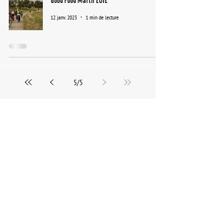
Good Food March 2012
12 janv. 2023
1 min de lecture
5
/
5