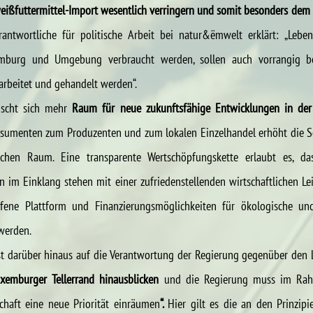
eißfuttermittel-Import wesentlich verringern und somit besonders dem 
rantwortliche für politische Arbeit bei natur&ëmwelt erklärt: „Leben
xemburg und Umgebung verbraucht werden, sollen auch vorrangig be
arbeitet und gehandelt werden“.
scht sich mehr
 Raum für neue zukunftsfähige Entwicklungen in der 
sumenten zum Produzenten und zum lokalen Einzelhandel erhöht die Sol
ichen Raum. Eine transparente Wertschöpfungskette erlaubt es, da
 im Einklang stehen mit einer zufriedenstellenden wirtschaftlichen Lei
fene Plattform und Finanzierungsmöglichkeiten für ökologische un
werden.
st darüber hinaus auf die Verantwortung der Regierung gegenüber den 
xemburger Tellerrand hinausblicken 
und die Regierung muss im Rah
schaft eine neue Priorität einräumen
“. 
Hier gilt es die an den Prinzipi