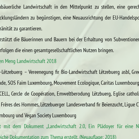
nbäuerliche Landwirtschaft in den Mittelpunkt zu stellen, eine gerec
klungsländern zu begünstigen, eine Neuausrichtung der EU-Handelspol
änität zu garantieren.
stützt die Bäuerinnen und Bauern bei der Erhaltung von Subventionen, 
erfolgen die einen gesamtgesellschaftlichen Nutzen bringen.
en Meng Landwirtschaft 2018
io-Lëtzebuerg – Vereenegung fir Bio-Landwirtschaft Lëtzebuerg asbl, Gr
onde, SOS Faim Luxembourg, Mouvement Ecologique, Caritas Luxembourg, 
, CELL, Cercle de Coopération, Emweltberodung Lëtzbuerg, Eglise catho
g, Frères des Hommes, Lëtzebuerger Landesverband fir Beienzucht, Ligue 
embourg und Vegan Society Luxembourg
t mit dem Dokument „Landwirtschaft 2.0, Ein Plädoyer für eine Ne
iche Dokumentation zum Thema erstellt. (Neuauflage: 2018)