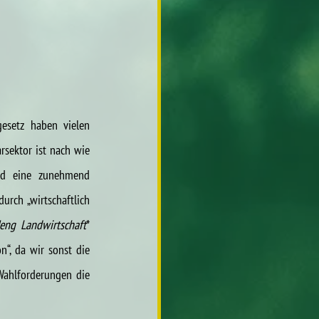
esetz haben vielen 
sektor ist nach wie 
nd eine zunehmend 
rch „wirtschaftlich 
eng Landwirtschaft
* 
“, da wir sonst die 
Wahlforderungen die 