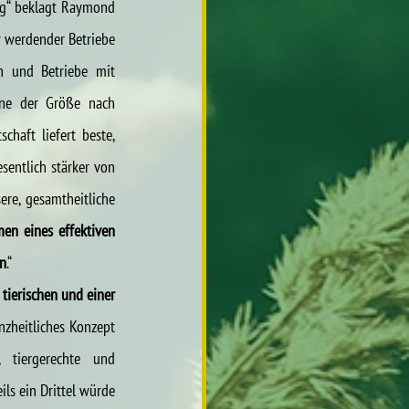
g“
beklagt Raymond 
 werdender Betriebe 
en und Betriebe mit 
ne der Größe nach 
haft liefert beste, 
entlich stärker von 
re, gesamtheitliche 
en eines effektiven 
en
.“
tierischen und einer 
nzheitliches Konzept 
 tiergerechte und 
ls ein Drittel würde 