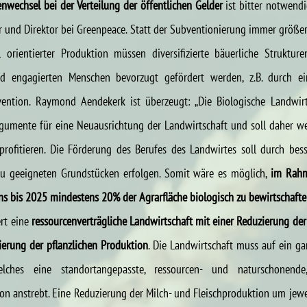
nwechsel bei der Verteilung der öffentlichen Gelder 
ist bitter notwendi
r und Direktor bei Greenpeace.
Statt der Subventionierung immer größer
ell orientierter Produktion müssen diversifizierte bäuerliche Struktur
d engagierten Menschen bevorzugt gefördert werden, z.B. durch ei
vention. Raymond Aendekerk ist überzeugt: „Die Biologische Landwirtsc
umente für eine Neuausrichtung der Landwirtschaft und soll daher wes
profitieren. Die Förderung des Berufes des Landwirtes soll durch besse
 geeigneten Grundstücken erfolgen. Somit wäre es möglich, 
im Rahm
ans bis 2025 mindestens 20% der Agrarfläche biologisch zu bewirtschaft
rt eine
 ressourcenverträgliche Landwirtschaft mit einer Reduzierung der 
ierung der pflanzlichen Produktion
. Die Landwirtschaft muss auf ein ga
lches eine standortangepasste, ressourcen- und naturschonende,
ion anstrebt. Eine Reduzierung der Milch- und Fleischproduktion um jewei