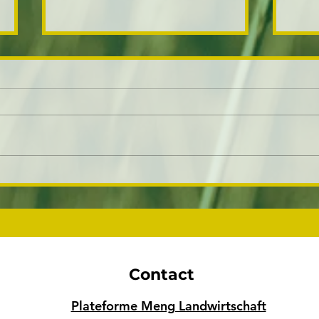
Deregulierung und Patentierung
De no
von Pflanzen aus neuer
agric
Gentechnik stoppen
Contact
Plateforme Meng Landwirtschaft