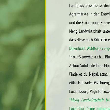
Landbaus orientierte klei
Agrarmärkte in den Entwic
und die Ernährungs-Souver
Meng Landwirtschaft unter
dass diese nach Kriterien 
Download: Wahlforderung
*natur&ëmwelt a.s.b.l., B
Action Solidarité Tiers M
l’Inde et du Népal, attac
etika, Fairtrade Lëtzebuer
Luxembourg, VegInfo Lux
*
Meng Landwirtschaft
 ha
Luxemburg“ eine umfangre