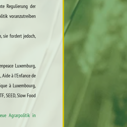
hte Regulierung der 
itik voranzutreiben 
sie fordert jedoch, 
eenpeace Luxemburg, 
Aide à l’Enfance de 
lique à Luxembourg, 
CTF, SEED, Slow Food 
ue Agrarpolitik in 