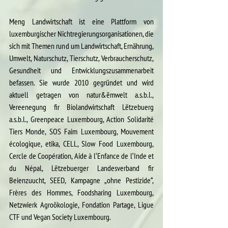
Meng Landwirtschaft ist eine Plattform von 
luxemburgischer Nichtregierungsorganisationen, die 
sich mit Themen rund um Landwirtschaft, Ernährung, 
Umwelt, Naturschutz, Tierschutz, Verbraucherschutz, 
Gesundheit und Entwicklungszusammenarbeit 
befassen. Sie wurde 2010 gegründet und wird 
aktuell getragen von natur&ëmwelt a.s.b.l., 
Vereenegung fir Biolandwirtschaft Lëtzebuerg 
a.s.b.l., Greenpeace Luxembourg, Action Solidarité 
Tiers Monde, SOS Faim Luxembourg, Mouvement 
écologique, etika, CELL, Slow Food Luxembourg, 
Cercle de Coopération, Aide à l‘Enfance de l‘Inde et 
du Népal, Lëtzebuerger Landesverband fir 
Beienzuucht, SEED, Kampagne „ohne Pestizide“, 
Frères des Hommes, Foodsharing Luxembourg, 
Netzwierk Agroökologie, Fondation Partage, Ligue 
CTF und Vegan Society Luxembourg.