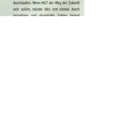
durchlaufen. Wenn NGT der Weg der Zukunft 
sein sollen, müsste dies erst einmal durch 
belastbare und dauerhafte Fakten belegt 
werden. 
Wir fordern eine wahre öffentliche Debatte 
und einen transparenten 
Entscheidungsprozess sowohl auf 
luxemburgischer als auch auf europäischer 
Ebene. Als Organisationen der 
Zivilgesellschaft, die sich aktiv in Fragen der 
Zukunft der Ernährung und der Ökologie 
einbringen, treten wir für eine Überarbeitung 
des Verordnungsprojekts auf der Grundlage 
von Fakten und nicht von Versprechungen ein. 
Wir sind bereit, detaillierte und fundierte 
Informationen zur Untermauerung der 
Argumente dieses Positionspapiers zur 
Verfügung zu stellen und schlagen dem 
Landwirtschaftsministerium ab Herbst 2025 