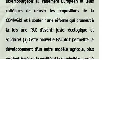
luxembourgeois au Parlement Européen et leurs 
collègues de refuser les propositions de la 
COMAGRI et à soutenir une réforme qui promeut à 
la fois une PAC d’avenir, juste, écologique et 
solidaire! (3) Cette nouvelle PAC doit permettre le 
développement d’un autre modèle agricole, plus 
résilient, basé sur la qualité et la proximité et inspiré 
des pratiques de l’agriculture biologique tout en 
visant à développer les emplois et la solidarité avec 
les petits paysans du Sud.
Alle ansehen
Aktuelle Beiträge