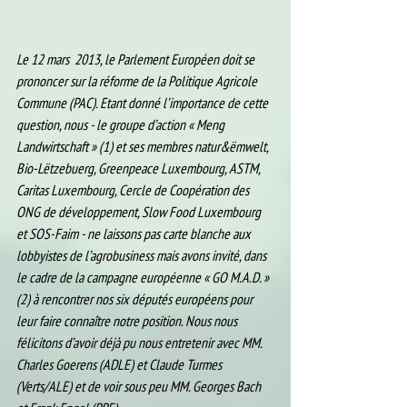
Le 12 mars  2013, le Parlement Européen doit se 
prononcer sur la réforme de la Politique Agricole 
Commune (PAC). Etant donné l’importance de cette 
question, nous - le groupe d’action « Meng 
Landwirtschaft » (1) et ses membres natur&ëmwelt, 
Bio-Lëtzebuerg, Greenpeace Luxembourg, ASTM, 
Caritas Luxembourg, Cercle de Coopération des 
ONG de développement, Slow Food Luxembourg 
et SOS-Faim - ne laissons pas carte blanche aux 
lobbyistes de l’agrobusiness mais avons invité, dans 
le cadre de la campagne européenne « GO M.A.D. » 
(2) à rencontrer nos six députés européens pour 
leur faire connaître notre position. Nous nous 
félicitons d’avoir déjà pu nous entretenir avec MM. 
Charles Goerens (ADLE) et Claude Turmes 
(Verts/ALE) et de voir sous peu MM. Georges Bach 