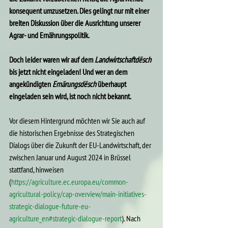
konsequent umzusetzen. Dies gelingt nur mit einer 
breiten Diskussion über die Ausrichtung unserer 
Agrar- und Ernährungspolitik.
Doch leider waren wir auf dem 
Landwirtschaftdësch
bis jetzt nicht eingeladen! Und wer an dem 
angekündigten 
Ernärungsdësch
 überhaupt 
eingeladen sein wird, ist noch nicht bekannt.
Vor diesem Hintergrund möchten wir Sie auch auf 
die historischen Ergebnisse des Strategischen 
Dialogs über die Zukunft der EU-Landwirtschaft, der 
zwischen Januar und August 2024 in Brüssel 
stattfand, hinweisen 
(
https://agriculture.ec.europa.eu/common-
agricultural-policy/cap-overview/main-initiatives-
strategic-dialogue-future-eu-
agriculture_en#strategic-dialogue-report
). Nach 