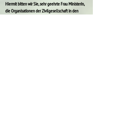
Hiermit bitten wir Sie, sehr geehrte Frau Ministerin, 
die Organisationen der Zivilgesellschaft in den 
anstehenden Prozessen des 
Landwirtschafts- & 
Ernährungsdësch
 einzuladen, denn unsere 
Landwirtschaft und Ernährung betreffen uns alle.
Mit freundlichen Grüßen
die Mitgliedsorganisationen der Plattform Meng 
Landwirtschaft
natur&ëmwelt a.s.b.l., Vereenegung fir 
Biolandwirtschaft Lëtzebuerg a.s.b.l., Greenpeace 
Luxemburg, Action Solidarité Tiers Monde, SOS 
Faim Luxembourg, Mouvement Ecologique, Aide à 
l‘Enfance de l‘Inde et du Népal, CELL, Cercle de 
Coopération, Eglise catholique à Luxembourg, etika, 
Frères des Hommes, Kampagne „ohne Pestizide“, 
Lëtzebuerger Landesverband fir Beienzuucht, Ligue 
CTF, SEED, Slow Food Luxembourg