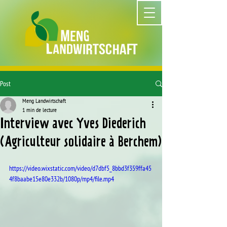
Post
Meng Landwirtschaft
1 min de lecture
Interview avec Yves Diederich
(Agriculteur solidaire à Berchem)
https://video.wixstatic.com/video/d7dbf5_8bbd3f359ffa45
4f8baabe15e80e332b/1080p/mp4/file.mp4