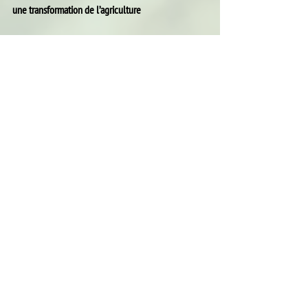
une transformation de l’agriculture
Meng Landwirtschaft est une plateforme 
d’organisations non gouvernementales 
luxembourgeoises actives dans les domaines de 
l’agriculture, de l’alimentation, de l’environnement, 
de la protection de la nature et des animaux, de la 
santé, de la consommation et de la coopération au 
développement. Elle veut encourager et façonner 
activement le débat public sur l’avenir de 
l’agriculture au Luxembourg. Fondée en 2010, elle 
a présenté ses premières revendications agricoles 
en 2014.
Le nouveau plaidoyer est soutenu par les 19 
organisations membres suivantes : natur&ëmwelt 
a.s.b.l., Vereenegung fir Biolandwirtschaft 
Lëtzebuerg a.s.b.l., Greenpeace Luxembourg, 
Action Solidarité Tiers Monde, SOS Faim 